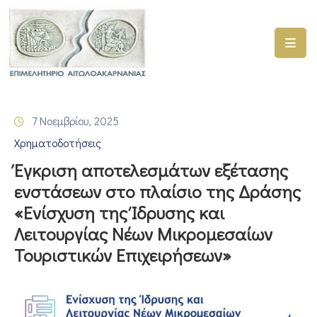
ΑΡΧΙΚΗ
ΥΠΗΡΕΣΙΕΣ
7 Νοεμβρίου, 2025
ΓΕΜΗ
Χρηματοδοτήσεις
–
ΥΜΣ
Έγκριση αποτελεσμάτων εξέτασης
ενστάσεων στο πλαίσιο της Δράσης
ΠΡΟΓΡΑΜΜΑΤΑ
«Ενίσχυση της Ίδρυσης και
ΕΠΙΜΕΛΗΤΗΡΙΟΥ
Λειτουργίας Νέων Μικρομεσαίων
ΣΥΜΜΕΤΟΧΗ
Τουριστικών Επιχειρήσεων»
ΣΕ
ΕΤΑΙΡΕΙΕΣ
ΕΠΙΚΑΙΡΟΤΗΤΑ