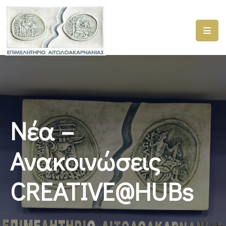
ΑΡΧΙΚΗ
ΥΠΗΡΕΣΙΕΣ
ΓΕΜΗ
–
ΥΜΣ
Νέα –
ΠΡΟΓΡΑΜΜΑΤΑ
ΕΠΙΜΕΛΗΤΗΡΙΟΥ
Ανακοινώσεις
ΣΥΜΜΕΤΟΧΗ
CREATIVE@HUBs
ΣΕ
ΕΤΑΙΡΕΙΕΣ
ΕΠΙΚΑΙΡΟΤΗΤΑ