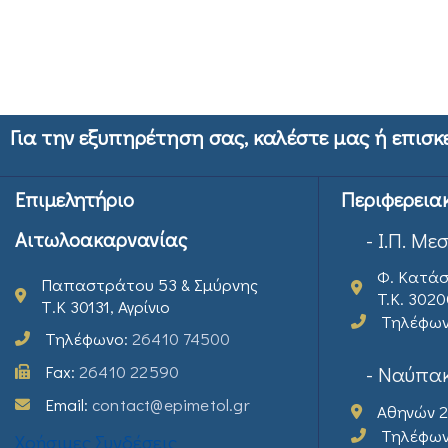
Για την εξυπηρέτηση σας, καλέστε μας ή επισκ
Επιμελητήριο
Περιφερεια
Αιτωλοακαρνανίας
- Ι.Π. Με
Φ. Κατάσ
Παπαστράτου 53 & Σμύρνης
T.K. 302
Τ.Κ 30131, Αγρίνιο
Τηλέφω
Τηλέφωνο:
26410 74500
Fax:
26410 22590
- Ναύπακ
Email:
contact@epimetol.gr
Αθηνών 2
Τηλέφω
Χρήσιμες Συνδέσεις