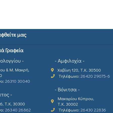
εφθείτε μας
κά Γραφεία
σολογγίου -
- Αμφιλοχία -
ου & Μ. Μακρή,
Χαβίνη 120, Τ.Κ. 30500
00
Τηλέφωνο:
26420 29075-6
νο:
26310 30040
- Βόνιτσα -
τος -
Μακαρίου Κύπρου,
6, Τ.Κ. 30300
Τ.Κ. 30002
νο:
26340 26862
Τηλέφωνο:
26430 22836