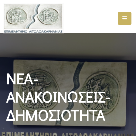
ΑΡΧΙΚΗ
ΥΠΗΡΕΣΙΕΣ
ΓΕΜΗ
–
ΥΜΣ
ΝΕΑ-
ΠΡΟΓΡΑΜΜΑΤΑ
ΕΠΙΜΕΛΗΤΗΡΙΟΥ
ΑΝΑΚΟΙΝΩΣΕΙΣ-
ΣΥΜΜΕΤΟΧΗ
ΔΗΜΟΣΙΟΤΗΤΑ
ΣΕ
ΕΤΑΙΡΕΙΕΣ
ΕΠΙΚΑΙΡΟΤΗΤΑ