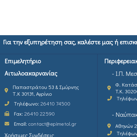
Για την εξυπηρέτηση σας, καλέστε μας ή επισκ
Επιμελητήριο
Περιφερεια
Αιτωλοακαρνανίας
- Ι.Π. Με
Φ. Κατάσ
Παπαστράτου 53 & Σμύρνης
T.K. 302
Τ.Κ 30131, Αγρίνιο
Τηλέφω
Τηλέφωνο:
26410 74500
Fax:
26410 22590
- Ναύπακ
Email:
contact@epimetol.gr
Αθηνών 2
Τηλέφω
Χρήσιμες Συνδέσεις