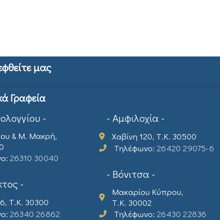
εφθείτε μας
κά Γραφεία
σολογγίου -
- Αμφιλοχία -
ου & Μ. Μακρή,
Χαβίνη 120, Τ.Κ. 30500
00
Τηλέφωνο:
26420 29075-6
νο:
26310 30040
- Βόνιτσα -
τος -
Μακαρίου Κύπρου,
6, Τ.Κ. 30300
Τ.Κ. 30002
νο:
26340 26862
Τηλέφωνο:
26430 22836