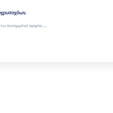
οχρυσοχόων.
κάτω συνημμένα αρχεία……