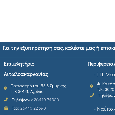
Για την εξυπηρέτηση σας, καλέστε μας ή επισκ
Επιμελητήριο
Περιφερεια
Αιτωλοακαρνανίας
- Ι.Π. Με
Φ. Κατάσ
Παπαστράτου 53 & Σμύρνης
T.K. 302
Τ.Κ 30131, Αγρίνιο
Τηλέφω
Τηλέφωνο:
26410 74500
Fax:
26410 22590
- Ναύπακ