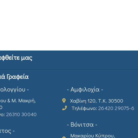
εφθείτε μας
κά Γραφεία
σολογγίου -
- Αμφιλοχία -
ου & Μ. Μακρή,
Χαβίνη 120, Τ.Κ. 30500
00
Τηλέφωνο:
26420 29075-6
νο:
26310 30040
- Βόνιτσα -
τος -
Μακαρίου Κύπρου,