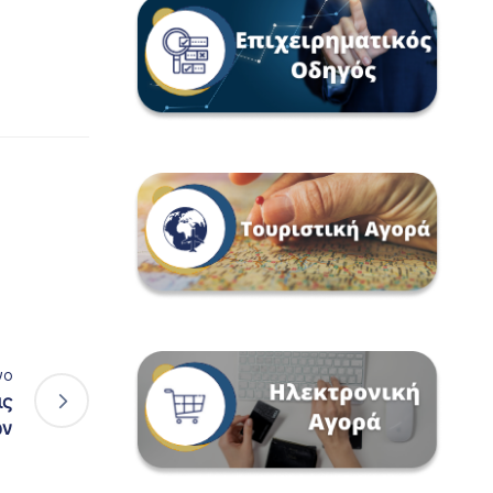
νο
ις
ων