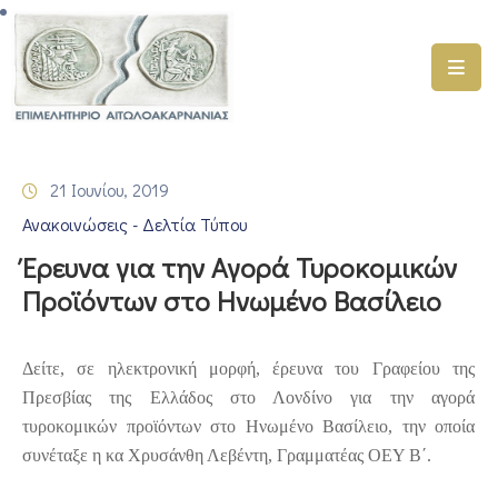
ΑΡΧΙΚΗ
ΥΠΗΡΕΣΙΕΣ
21 Ιουνίου, 2019
ΓΕΜΗ
Ανακοινώσεις - Δελτία Τύπου
–
ΥΜΣ
Έρευνα για την Αγορά Τυροκομικών
Προϊόντων στο Ηνωμένο Βασίλειο
ΠΡΟΓΡΑΜΜΑΤΑ
ΕΠΙΜΕΛΗΤΗΡΙΟΥ
Δείτε, σε ηλεκτρονική μορφή, έρευνα του Γραφείου της
ΣΥΜΜΕΤΟΧΗ
Πρεσβίας της Ελλάδος στο Λονδίνο για την αγορά
ΣΕ
τυροκομικών προϊόντων στο Ηνωμένο Βασίλειο, την οποία
ΕΤΑΙΡΕΙΕΣ
συνέταξε η κα Χρυσάνθη Λεβέντη, Γραμματέας ΟΕΥ Β΄.
ΕΠΙΚΑΙΡΟΤΗΤΑ