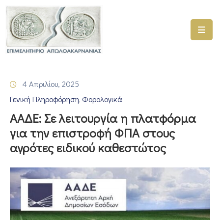
ΑΡΧΙΚΗ
ΥΠΗΡΕΣΙΕΣ
4 Απριλίου, 2025
ΓΕΜΗ
Γενική Πληροφόρηση
Φορολογικά
–
‚
ΥΜΣ
ΑΑΔΕ: Σε λειτουργία η πλατφόρμα
για την επιστροφή ΦΠΑ στους
ΠΡΟΓΡΑΜΜΑΤΑ
αγρότες ειδικού καθεστώτος
ΕΠΙΜΕΛΗΤΗΡΙΟΥ
ΣΥΜΜΕΤΟΧΗ
ΣΕ
ΕΤΑΙΡΕΙΕΣ
ΕΠΙΚΑΙΡΟΤΗΤΑ