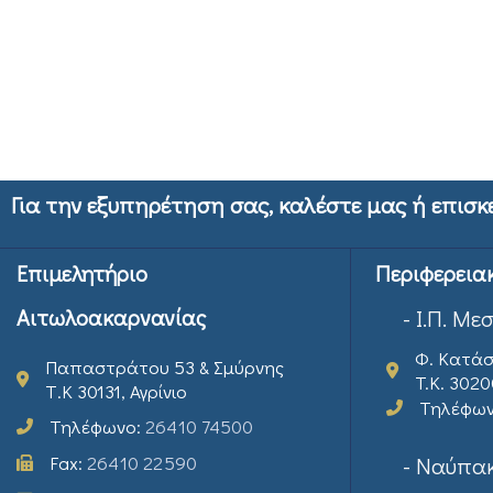
Για την εξυπηρέτηση σας, καλέστε μας ή επισκ
Επιμελητήριο
Περιφερεια
Αιτωλοακαρνανίας
- Ι.Π. Με
Φ. Κατάσ
Παπαστράτου 53 & Σμύρνης
T.K. 302
Τ.Κ 30131, Αγρίνιο
Τηλέφω
Τηλέφωνο:
26410 74500
Fax:
26410 22590
- Ναύπακ