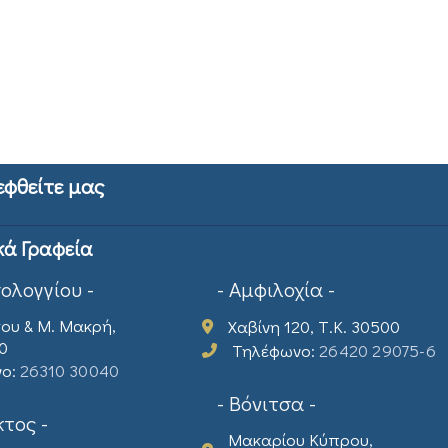
εφθείτε μας
κά Γραφεία
σολογγίου -
- Αμφιλοχία -
ου & Μ. Μακρή,
Χαβίνη 120, Τ.Κ. 30500
00
Τηλέφωνο:
26420 29075-6
νο:
26310 30040
- Βόνιτσα -
τος -
Μακαρίου Κύπρου,