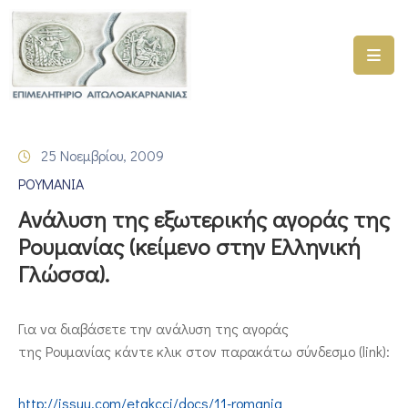
ΑΡΧΙΚΗ
ΥΠΗΡΕΣΙΕΣ
25 Νοεμβρίου, 2009
ΓΕΜΗ
ΡΟΥΜΑΝΙΑ
–
ΥΜΣ
Ανάλυση της εξωτερικής αγοράς της
Ρουμανίας (κείμενο στην Ελληνική
ΠΡΟΓΡΑΜΜΑΤΑ
Γλώσσα).
ΕΠΙΜΕΛΗΤΗΡΙΟΥ
ΣΥΜΜΕΤΟΧΗ
Για να διαβάσετε την ανάλυση της αγοράς
ΣΕ
της Ρουμανίας κάντε κλικ στον παρακάτω σύνδεσμο (link):
ΕΤΑΙΡΕΙΕΣ
ΕΠΙΚΑΙΡΟΤΗΤΑ
http://issuu.com/etakcci/docs/11-romania