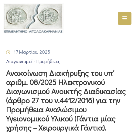
ΑΡΧΙΚΗ
ΥΠΗΡΕΣΙΕΣ
17 Μαρτίου, 2025
ΓΕΜΗ
Διαγωνισμοί - Προμήθειες
–
ΥΜΣ
Ανακοίνωση Διακήρυξης του υπ΄
αριθμ. 08/2025 Ηλεκτρονικού
ΠΡΟΓΡΑΜΜΑΤΑ
Διαγωνισμού Ανοικτής Διαδικασίας
ΕΠΙΜΕΛΗΤΗΡΙΟΥ
(άρθρο 27 του ν.4412/2016) για την
ΣΥΜΜΕΤΟΧΗ
Προμήθεια Αναλώσιμου
ΣΕ
Υγειονομικού Υλικού (Γάντια μίας
ΕΤΑΙΡΕΙΕΣ
χρήσης – Χειρουργικά Γάντια).
ΕΠΙΚΑΙΡΟΤΗΤΑ