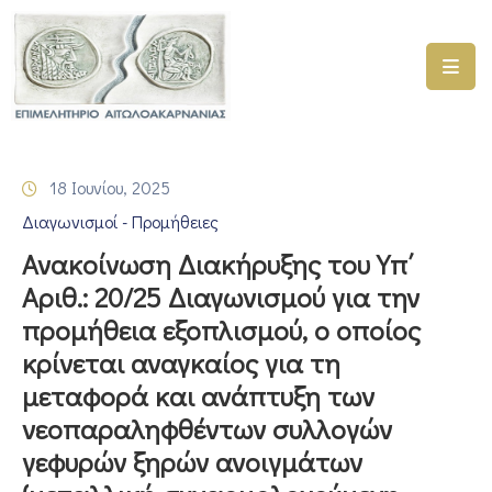
ΑΡΧΙΚΗ
ΥΠΗΡΕΣΙΕΣ
18 Ιουνίου, 2025
ΓΕΜΗ
Διαγωνισμοί - Προμήθειες
–
ΥΜΣ
Ανακοίνωση Διακήρυξης του Υπ΄
Αριθ.: 20/25 Διαγωνισμού για την
ΠΡΟΓΡΑΜΜΑΤΑ
προμήθεια εξοπλισμού, ο οποίος
ΕΠΙΜΕΛΗΤΗΡΙΟΥ
κρίνεται αναγκαίος για τη
ΣΥΜΜΕΤΟΧΗ
μεταφορά και ανάπτυξη των
ΣΕ
νεοπαραληφθέντων συλλογών
ΕΤΑΙΡΕΙΕΣ
γεφυρών ξηρών ανοιγμάτων
ΕΠΙΚΑΙΡΟΤΗΤΑ