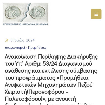
ΑΡΧΙΚΗ
ΥΠΗΡΕΣΙΕΣ
3 Ιουλίου, 2024
ΓΕΜΗ
Διαγωνισμοί - Προμήθειες
–
ΥΜΣ
Ανακοίνωση Περίληψης Διακήρυξης
του Υπ΄ Αριθμ: 53/24 Διαγωνισμού
ΠΡΟΓΡΑΜΜΑΤΑ
ανάθεσης και εκτέλεσης σύμβασης
ΕΠΙΜΕΛΗΤΗΡΙΟΥ
του προγράμματος «Προμήθεια
ΣΥΜΜΕΤΟΧΗ
Ανυψωτικών Μηχανημάτων Πεζού
ΣΕ
Χειριστή(Περονοφόρου –
ΕΤΑΙΡΕΙΕΣ
Παλετοφόρου)», με ανοικτή
ΕΠΙΚΑΙΡΟΤΗΤΑ