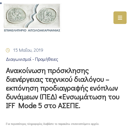
ΑΡΧΙΚΗ
ΥΠΗΡΕΣΙΕΣ
15 Μαΐου, 2019
ΓΕΜΗ
Διαγωνισμοί - Προμήθειες
–
ΥΜΣ
Ανακοίνωση πρόσκλησης
διενέργειας τεχνικού διαλόγου –
ΠΡΟΓΡΑΜΜΑΤΑ
εκπόνηση προδιαγραφής ενόπλων
ΕΠΙΜΕΛΗΤΗΡΙΟΥ
δυνάμεων (ΠΕΔ) «Ενσωμάτωση του
ΣΥΜΜΕΤΟΧΗ
IFF Mode 5 στο ΑΣΕΠΕ.
ΣΕ
ΕΤΑΙΡΕΙΕΣ
Για περισσότερες πληροφορίες διαβάστε το παρακάτω επισυναπτόμενο αρχείο.
ΕΠΙΚΑΙΡΟΤΗΤΑ