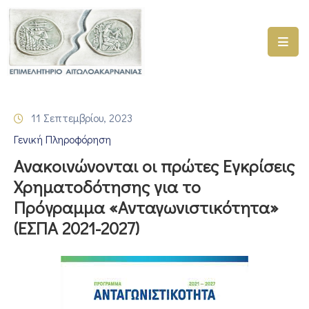
ΑΡΧΙΚΗ
ΥΠΗΡΕΣΙΕΣ
11 Σεπτεμβρίου, 2023
ΓΕΜΗ
Γενική Πληροφόρηση
–
ΥΜΣ
Ανακοινώνονται οι πρώτες Εγκρίσεις
Χρηματοδότησης για το
ΠΡΟΓΡΑΜΜΑΤΑ
Πρόγραμμα «Ανταγωνιστικότητα»
ΕΠΙΜΕΛΗΤΗΡΙΟΥ
(ΕΣΠΑ 2021-2027)
ΣΥΜΜΕΤΟΧΗ
ΣΕ
ΕΤΑΙΡΕΙΕΣ
ΕΠΙΚΑΙΡΟΤΗΤΑ