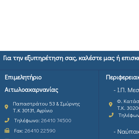
Για την εξυπηρέτηση σας, καλέστε μας ή επισκ
Επιμελητήριο
Περιφερεια
Αιτωλοακαρνανίας
- Ι.Π. Με
Φ. Κατάσ
Παπαστράτου 53 & Σμύρνης
T.K. 302
Τ.Κ 30131, Αγρίνιο
Τηλέφω
Τηλέφωνο:
26410 74500
Fax:
26410 22590
- Ναύπακ