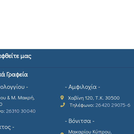
εφθείτε μας
κά Γραφεία
σολογγίου -
- Αμφιλοχία -
ου & Μ. Μακρή,
Χαβίνη 120, Τ.Κ. 30500
00
Τηλέφωνο:
26420 29075-6
νο:
26310 30040
- Βόνιτσα -
τος -
Μακαρίου Κύπρου,