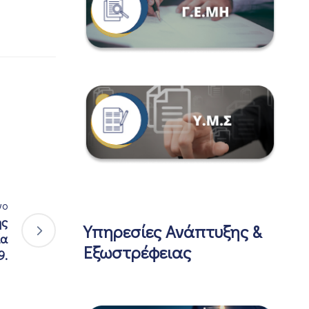
νο
ής
Υπηρεσίες Ανάπτυξης &
ία
Εξωστρέφειας
9.