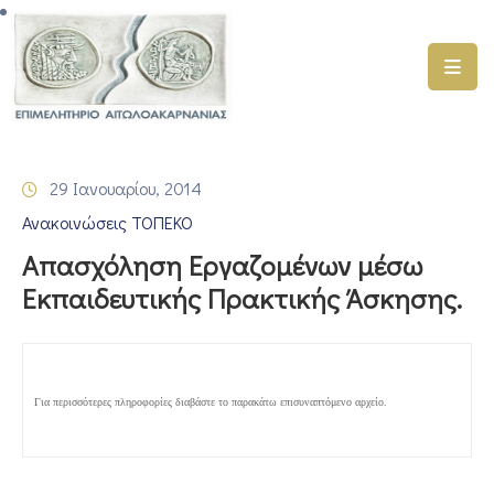
ΑΡΧΙΚΗ
ΥΠΗΡΕΣΙΕΣ
29 Ιανουαρίου, 2014
ΓΕΜΗ
Ανακοινώσεις ΤΟΠΕΚΟ
–
ΥΜΣ
Απασχόληση Εργαζομένων μέσω
Εκπαιδευτικής Πρακτικής Άσκησης.
ΠΡΟΓΡΑΜΜΑΤΑ
ΕΠΙΜΕΛΗΤΗΡΙΟΥ
ΣΥΜΜΕΤΟΧΗ
ΣΕ
Για περισσότερες πληροφορίες διαβάστε το παρακάτω επισυναπτόμενο αρχείο.
ΕΤΑΙΡΕΙΕΣ
ΕΠΙΚΑΙΡΟΤΗΤΑ