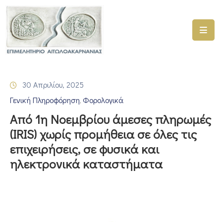
ΑΡΧΙΚΗ
ΥΠΗΡΕΣΙΕΣ
30 Απριλίου, 2025
ΓΕΜΗ
Γενική Πληροφόρηση
Φορολογικά
–
‚
ΥΜΣ
Από 1η Νοεμβρίου άμεσες πληρωμές
(IRIS) χωρίς προμήθεια σε όλες τις
ΠΡΟΓΡΑΜΜΑΤΑ
επιχειρήσεις, σε φυσικά και
ΕΠΙΜΕΛΗΤΗΡΙΟΥ
ηλεκτρονικά καταστήματα
ΣΥΜΜΕΤΟΧΗ
ΣΕ
ΕΤΑΙΡΕΙΕΣ
ΕΠΙΚΑΙΡΟΤΗΤΑ