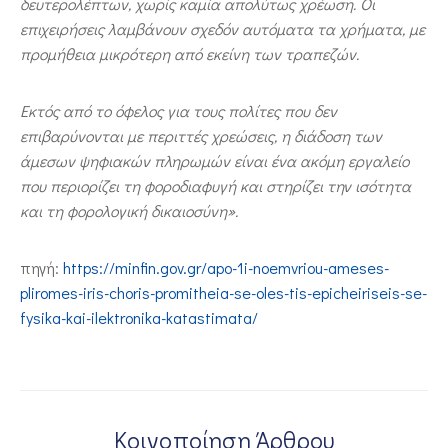
δευτερολέπτων, χωρίς καμία απολύτως χρέωση. Οι
επιχειρήσεις λαμβάνουν σχεδόν αυτόματα τα χρήματα, με
προμήθεια μικρότερη από εκείνη των τραπεζών.
Εκτός από το όφελος για τους πολίτες που δεν
επιβαρύνονται με περιττές χρεώσεις, η διάδοση των
άμεσων ψηφιακών πληρωμών είναι ένα ακόμη εργαλείο
που περιορίζει τη φοροδιαφυγή και στηρίζει την ισότητα
και τη φορολογική δικαιοσύνη».
πηγή:
https://minfin.gov.gr/apo-1i-noemvriou-ameses-
pliromes-iris-choris-promitheia-se-oles-tis-epicheiriseis-se-
fysika-kai-ilektronika-katastimata/
Κοινοποίηση Άρθρου