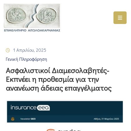
ΑΡΧΙΚΗ
ΥΠΗΡΕΣΙΕΣ
1 Απριλίου, 2025
ΓΕΜΗ
Γενική Πληροφόρηση
–
ΥΜΣ
Ασφαλιστικοί Διαμεσολαβητές-
Εκπνέει η προθεσμία για την
ΠΡΟΓΡΑΜΜΑΤΑ
ανανέωση άδειας επαγγέλματος
ΕΠΙΜΕΛΗΤΗΡΙΟΥ
ΣΥΜΜΕΤΟΧΗ
ΣΕ
ΕΤΑΙΡΕΙΕΣ
ΕΠΙΚΑΙΡΟΤΗΤΑ