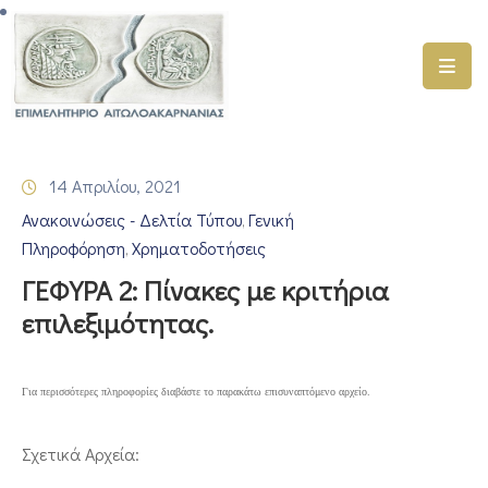
ΑΡΧΙΚΗ
ΥΠΗΡΕΣΙΕΣ
14 Απριλίου, 2021
ΓΕΜΗ
Ανακοινώσεις - Δελτία Τύπου
Γενική
–
‚
ΥΜΣ
Πληροφόρηση
Χρηματοδοτήσεις
‚
ΓΕΦΥΡΑ 2: Πίνακες με κριτήρια
ΠΡΟΓΡΑΜΜΑΤΑ
επιλεξιμότητας.
ΕΠΙΜΕΛΗΤΗΡΙΟΥ
ΣΥΜΜΕΤΟΧΗ
ΣΕ
Για περισσότερες πληροφορίες διαβάστε το παρακάτω επισυναπτόμενο αρχείο.
ΕΤΑΙΡΕΙΕΣ
Σχετικά Αρχεία:
ΕΠΙΚΑΙΡΟΤΗΤΑ