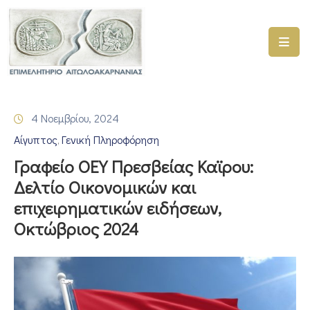
ΑΡΧΙΚΗ
ΥΠΗΡΕΣΙΕΣ
4 Νοεμβρίου, 2024
ΓΕΜΗ
Αίγυπτος
Γενική Πληροφόρηση
–
‚
ΥΜΣ
Γραφείο ΟΕΥ Πρεσβείας Καϊρου:
Δελτίο Οικονομικών και
ΠΡΟΓΡΑΜΜΑΤΑ
επιχειρηματικών ειδήσεων,
ΕΠΙΜΕΛΗΤΗΡΙΟΥ
Οκτώβριος 2024
ΣΥΜΜΕΤΟΧΗ
ΣΕ
ΕΤΑΙΡΕΙΕΣ
ΕΠΙΚΑΙΡΟΤΗΤΑ