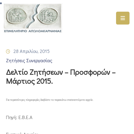
ΑΡΧΙΚΗ
ΥΠΗΡΕΣΙΕΣ
28 Απριλίου, 2015
ΓΕΜΗ
Ζητήσεις Συνεργασίας
–
ΥΜΣ
Δελτίο Ζητήσεων – Προσφορών –
Μάρτιος 2015.
ΠΡΟΓΡΑΜΜΑΤΑ
ΕΠΙΜΕΛΗΤΗΡΙΟΥ
Για περισσότερες πληροφορίες διαβάστε το παρακάτω επισυναπτόμενο αρχείο.
ΣΥΜΜΕΤΟΧΗ
ΣΕ
ΕΤΑΙΡΕΙΕΣ
Πηγή: Ε.Β.Ε.Α
ΕΠΙΚΑΙΡΟΤΗΤΑ