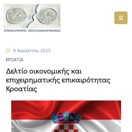
ΑΡΧΙΚΗ
ΥΠΗΡΕΣΙΕΣ
6 Αυγούστου, 2025
ΓΕΜΗ
ΚΡΟΑΤΙΑ
–
ΥΜΣ
Δελτίο οικονομικής και
επιχειρηματικής επικαιρότητας
ΠΡΟΓΡΑΜΜΑΤΑ
Κροατίας
ΕΠΙΜΕΛΗΤΗΡΙΟΥ
ΣΥΜΜΕΤΟΧΗ
ΣΕ
ΕΤΑΙΡΕΙΕΣ
ΕΠΙΚΑΙΡΟΤΗΤΑ