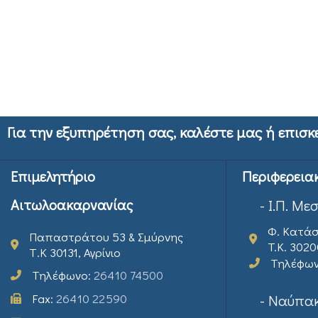
Για την εξυπηρέτηση σας, καλέστε μας ή επισκ
Επιμελητήριο
Περιφερεια
Αιτωλοακαρνανίας
- Ι.Π. Με
Φ. Κατάσ
Παπαστράτου 53 & Σμύρνης
T.K. 302
Τ.Κ 30131, Αγρίνιο
Τηλέφω
Τηλέφωνο:
26410 74500
Fax:
26410 22590
- Ναύπακ