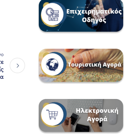
νο
τε
ίς
μα