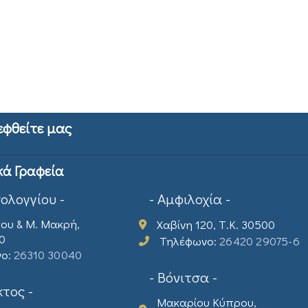
εφθείτε μας
κά Γραφεία
σολογγίου -
- Αμφιλοχία -
ου & Μ. Μακρή,
Χαβίνη 120, Τ.Κ. 30500
00
Τηλέφωνο:
26420 29075-6
νο:
26310 30040
- Βόνιτσα -
τος -
Μακαρίου Κύπρου,