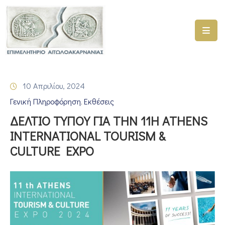
ΑΡΧΙΚΗ
ΥΠΗΡΕΣΙΕΣ
10 Απριλίου, 2024
ΓΕΜΗ
Γενική Πληροφόρηση
Εκθέσεις
–
‚
ΥΜΣ
ΔΕΛΤΙΟ ΤΥΠΟΥ ΓΙΑ ΤΗΝ 11Η ATHENS
INTERNATIONAL TOURISM &
ΠΡΟΓΡΑΜΜΑΤΑ
CULTURE EXPO
ΕΠΙΜΕΛΗΤΗΡΙΟΥ
ΣΥΜΜΕΤΟΧΗ
ΣΕ
ΕΤΑΙΡΕΙΕΣ
ΕΠΙΚΑΙΡΟΤΗΤΑ