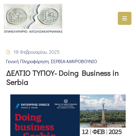
ΑΡΧΙΚΗ
ΥΠΗΡΕΣΙΕΣ
18 Φεβρουαρίου, 2025
ΓΕΜΗ
Γενική Πληροφόρηση
ΣΕΡΒΙΑ-ΜΑΥΡΟΒΟΥΝΙΟ
–
‚
ΥΜΣ
ΔΕΛΤΙΟ ΤΥΠΟΥ- Doing Business in
Serbia
ΠΡΟΓΡΑΜΜΑΤΑ
ΕΠΙΜΕΛΗΤΗΡΙΟΥ
ΣΥΜΜΕΤΟΧΗ
ΣΕ
ΕΤΑΙΡΕΙΕΣ
ΕΠΙΚΑΙΡΟΤΗΤΑ