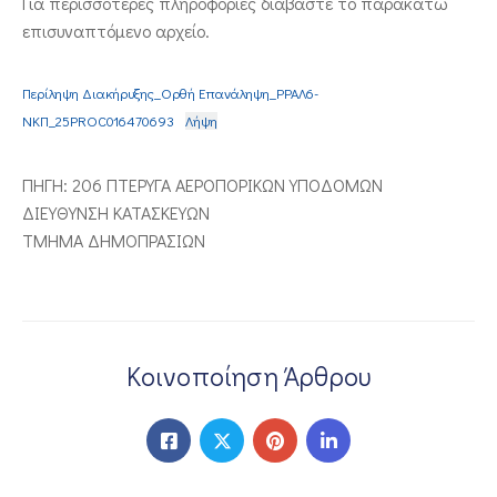
Για περισσότερες πληροφορίες διαβάστε το παρακάτω
επισυναπτόμενο αρχείο.
ΕΠΙΚΟΙΝΩΝΙΑ
Περίληψη Διακήρυξης_Ορθή Επανάληψη_ΡΡΑΛ6-
ΝΚΠ_25PROC016470693
Λήψη
ΠΗΓΗ: 206 ΠΤΕΡΥΓΑ ΑΕΡΟΠΟΡΙΚΩΝ ΥΠΟΔΟΜΩΝ
ΔΙΕΥΘΥΝΣΗ ΚΑΤΑΣΚΕΥΩΝ
ΤΜΗΜΑ ΔΗΜΟΠΡΑΣΙΩΝ
Κοινοποίηση Άρθρου