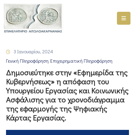
ΑΡΧΙΚΗ
ΥΠΗΡΕΣΙΕΣ
3 Ιανουαρίου, 2024
ΓΕΜΗ
Γενική Πληροφόρηση
Επιχειρηματική Πληροφόρηση
–
‚
ΥΜΣ
Δημοσιεύτηκε στην «Εφημερίδα της
Κυβερνήσεως» η απόφαση του
ΠΡΟΓΡΑΜΜΑΤΑ
Υπουργείου Εργασίας και Κοινωνικής
ΕΠΙΜΕΛΗΤΗΡΙΟΥ
Ασφάλισης για το χρονοδιάγραμμα
ΣΥΜΜΕΤΟΧΗ
της εφαρμογής της Ψηφιακής
ΣΕ
Κάρτας Εργασίας.
ΕΤΑΙΡΕΙΕΣ
ΕΠΙΚΑΙΡΟΤΗΤΑ