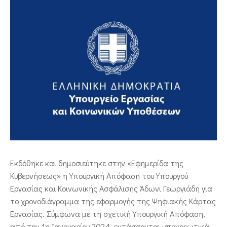
ΕΠΙΚΟΙΝΩΝΙΑ
Εκδόθηκε και δημοσιεύτηκε στην «Εφημερίδα της
Κυβερνήσεως» η Υπουργική Απόφαση του Υπουργού
Εργασίας και Κοινωνικής Ασφάλισης Άδωνι Γεωργιάδη για
το χρονοδιάγραμμα της εφαρμογής της Ψηφιακής Κάρτας
Εργασίας. Σύμφωνα με τη σχετική Υπουργική Απόφαση,
από την 1η Ιανουαρίου 2024, εντάσσονται υποχρεωτικά