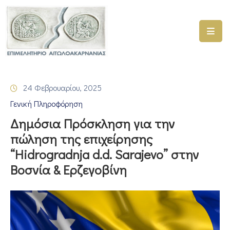
ΑΡΧΙΚΗ
ΥΠΗΡΕΣΙΕΣ
24 Φεβρουαρίου, 2025
ΓΕΜΗ
Γενική Πληροφόρηση
–
ΥΜΣ
Δημόσια Πρόσκληση για την
πώληση της επιχείρησης
ΠΡΟΓΡΑΜΜΑΤΑ
“Hidrogradnja d.d. Sarajevo” στην
ΕΠΙΜΕΛΗΤΗΡΙΟΥ
Βοσνία & Ερζεγοβίνη
ΣΥΜΜΕΤΟΧΗ
ΣΕ
ΕΤΑΙΡΕΙΕΣ
ΕΠΙΚΑΙΡΟΤΗΤΑ