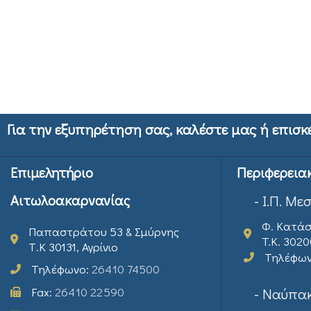
Για την εξυπηρέτηση σας, καλέστε μας ή επισκ
Επιμελητήριο
Περιφερεια
Αιτωλοακαρνανίας
- Ι.Π. Με
Φ. Κατάσ
Παπαστράτου 53 & Σμύρνης
T.K. 302
Τ.Κ 30131, Αγρίνιο
Τηλέφω
Τηλέφωνο:
26410 74500
Fax:
26410 22590
- Ναύπακ