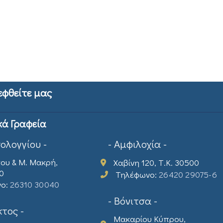
εφθείτε μας
κά Γραφεία
σολογγίου -
- Αμφιλοχία -
ου & Μ. Μακρή,
Χαβίνη 120, Τ.Κ. 30500
00
Τηλέφωνο:
26420 29075-6
νο:
26310 30040
- Βόνιτσα -
τος -
Μακαρίου Κύπρου,