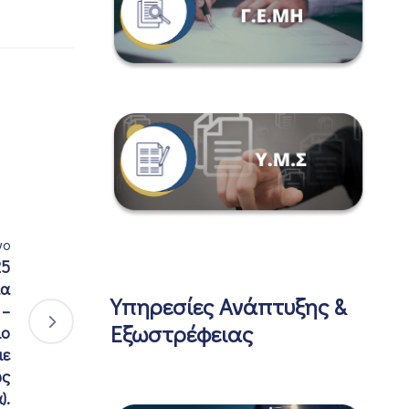
νο
25
μα
Υπηρεσίες Ανάπτυξης &
 –
Εξωστρέφειας
ιο
με
ως
).