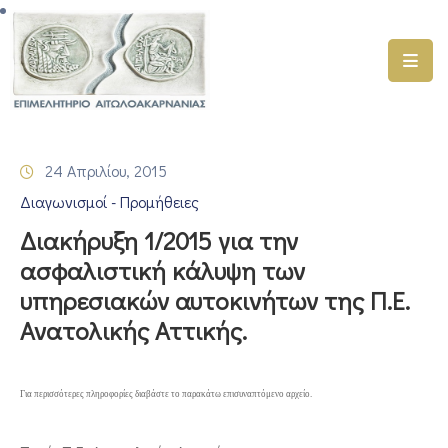
ΑΡΧΙΚΗ
ΥΠΗΡΕΣΙΕΣ
24 Απριλίου, 2015
ΓΕΜΗ
Διαγωνισμοί - Προμήθειες
–
ΥΜΣ
Διακήρυξη 1/2015 για την
ασφαλιστική κάλυψη των
ΠΡΟΓΡΑΜΜΑΤΑ
υπηρεσιακών αυτοκινήτων της Π.Ε.
ΕΠΙΜΕΛΗΤΗΡΙΟΥ
Ανατολικής Αττικής.
ΣΥΜΜΕΤΟΧΗ
ΣΕ
ΕΤΑΙΡΕΙΕΣ
Για περισσότερες πληροφορίες διαβάστε το παρακάτω επισυναπτόμενο αρχείο.
ΕΠΙΚΑΙΡΟΤΗΤΑ