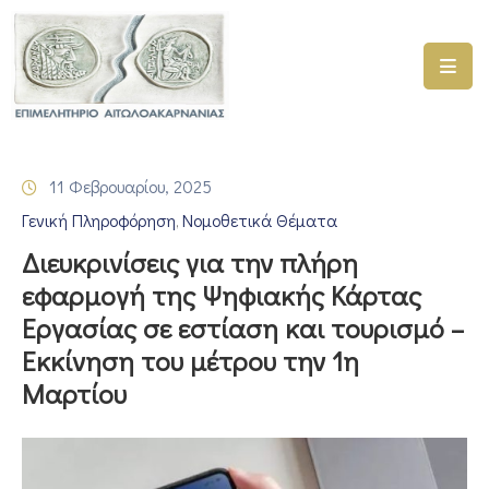
ΑΡΧΙΚΗ
ΥΠΗΡΕΣΙΕΣ
11 Φεβρουαρίου, 2025
ΓΕΜΗ
Γενική Πληροφόρηση
Νομοθετικά Θέματα
–
‚
ΥΜΣ
Διευκρινίσεις για την πλήρη
εφαρμογή της Ψηφιακής Κάρτας
ΠΡΟΓΡΑΜΜΑΤΑ
Εργασίας σε εστίαση και τουρισμό –
ΕΠΙΜΕΛΗΤΗΡΙΟΥ
Εκκίνηση του μέτρου την 1η
ΣΥΜΜΕΤΟΧΗ
Μαρτίου
ΣΕ
ΕΤΑΙΡΕΙΕΣ
ΕΠΙΚΑΙΡΟΤΗΤΑ