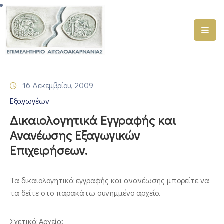
ΑΡΧΙΚΗ
ΥΠΗΡΕΣΙΕΣ
16 Δεκεμβρίου, 2009
ΓΕΜΗ
Εξαγωγέων
–
ΥΜΣ
Δικαιολογητικά Εγγραφής και
Ανανέωσης Εξαγωγικών
ΠΡΟΓΡΑΜΜΑΤΑ
Επιχειρήσεων.
ΕΠΙΜΕΛΗΤΗΡΙΟΥ
ΣΥΜΜΕΤΟΧΗ
Τα δικαιολογητικά εγγραφής και ανανέωσης μπορείτε να
ΣΕ
τα δείτε στο παρακάτω συνημμένο αρχείο.
ΕΤΑΙΡΕΙΕΣ
ΕΠΙΚΑΙΡΟΤΗΤΑ
Σχετικά Αρχεία: