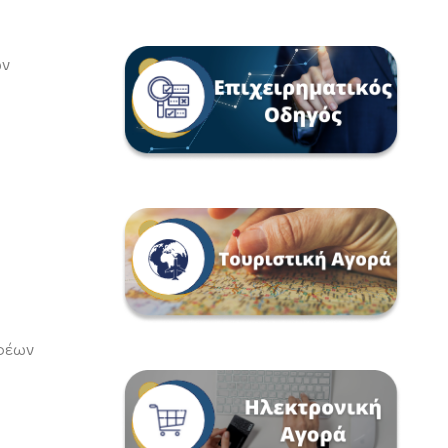
ων
ορέων