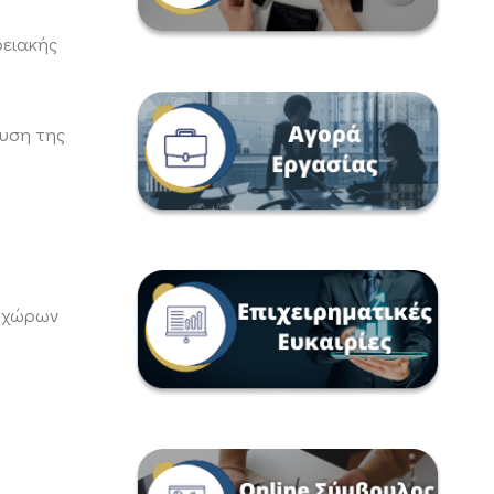
ρειακής
χυση της
ν χώρων
,