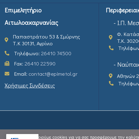
Επιμελητήριο
Περιφερεια
Αιτωλοακαρνανίας
- Ι.Π. Με
Φ. Κατάσ
Παπαστράτου 53 & Σμύρνης
T.K. 302
Τ.Κ 30131, Αγρίνιο
Τηλέφω
Τηλέφωνο:
26410 74500
Fax:
26410 22590
- Ναύπακ
Email:
contact@epimetol.gr
Αθηνών 2
Τηλέφω
Χρήσιμες Συνδέσεις
Χρησιμοποιούμε cookies για να σας προσφέρουμε την καλύτερ