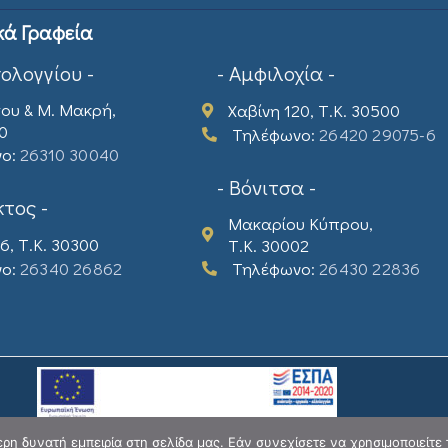
κά Γραφεία
σολογγίου -
- Αμφιλοχία -
ου & Μ. Μακρή,
Χαβίνη 120, Τ.Κ. 30500
00
Τηλέφωνο:
26420 29075-6
νο:
26310 30040
- Βόνιτσα -
τος -
Μακαρίου Κύπρου,
6, Τ.Κ. 30300
Τ.Κ. 30002
νο:
26340 26862
Τηλέφωνο:
26430 22836
η δυνατή εμπειρία στη σελίδα μας. Εάν συνεχίσετε να χρησιμοποιείτε 