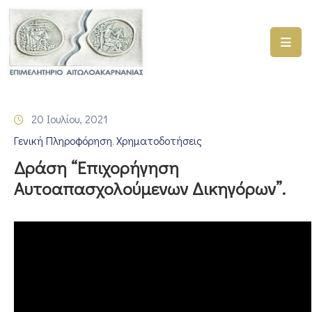
ΑΡΧΙΚΗ
ΥΠΗΡΕΣΙΕΣ
20 Ιουλίου, 2021
ΓΕΜΗ
Γενική Πληροφόρηση
Χρηματοδοτήσεις
–
‚
ΥΜΣ
Δράση “Επιχορήγηση
Αυτοαπασχολούμενων Δικηγόρων”.
ΠΡΟΓΡΑΜΜΑΤΑ
ΕΠΙΜΕΛΗΤΗΡΙΟΥ
ΣΥΜΜΕΤΟΧΗ
ΣΕ
ΕΤΑΙΡΕΙΕΣ
ΕΠΙΚΑΙΡΟΤΗΤΑ