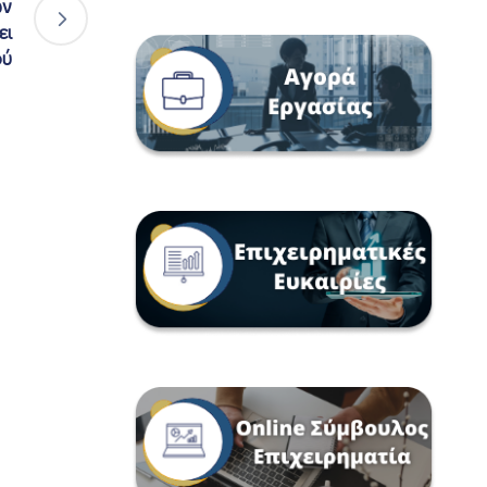
ων
ει
ού