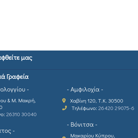
εφθείτε μας
κά Γραφεία
σολογγίου -
- Αμφιλοχία -
ου & Μ. Μακρή,
Χαβίνη 120, Τ.Κ. 30500
00
Τηλέφωνο:
26420 29075-6
νο:
26310 30040
- Βόνιτσα -
τος -
Μακαρίου Κύπρου,