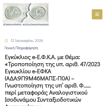
ΑΡΧΙΚΗ
ΥΠΗΡΕΣΙΕΣ
12 Ιανουαρίου, 2026
ΓΕΜΗ
Γενική Πληροφόρηση
–
ΥΜΣ
Εγκύκλιος e-Ε.Φ.Κ.Α. με Θέμα:
«Τροποποίηση της υπ. αριθ. 47/2023
ΠΡΟΓΡΑΜΜΑΤΑ
Εγκυκλίου e-ΕΦΚΑ
ΕΠΙΜΕΛΗΤΗΡΙΟΥ
(ΑΔΑ:9Π9Μ46ΜΑΠΣ-Π0Α) –
ΣΥΜΜΕΤΟΧΗ
Γνωστοποίηση της υπ’ αριθ. Φ……
ΣΕ
περί μεταφοράς Αναλογιστικού
ΕΤΑΙΡΕΙΕΣ
Ισοδυνάμου Συνταξιοδοτικών
ΕΠΙΚΑΙΡΟΤΗΤΑ