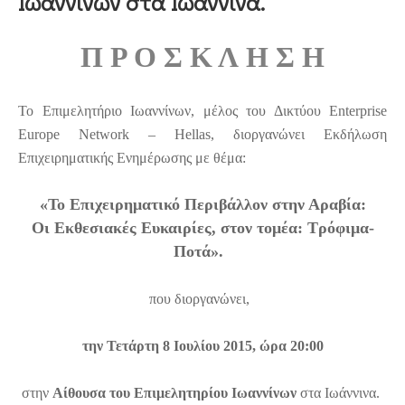
Ιωαννίνων στα Ιωάννινα.
ΕΠΙΚΟΙΝΩΝΙΑ
Π Ρ Ο Σ Κ Λ Η Σ Η
Το Επιμελητήριο Ιωαννίνων, μέλος του Δικτύου Enterprise
Europe Network – Hellas, διοργανώνει Εκδήλωση
Επιχειρηματικής Ενημέρωσης με θέμα:
«Το Επιχειρηματικό Περιβάλλον στην Αραβία
:
Οι Εκθεσιακές Ευκαιρίες, στον τομέα: Τρόφιμα-
Ποτά».
που διοργανώνει,
την
Τετάρτη 8 Ιουλίου 2015, ώρα 20:00
στην
Αίθουσα του Επιμελητηρίου Ιωαννίνων
στα Ιωάννινα.