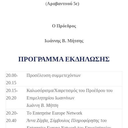
(
Αραβαντινού 5ε)
Ο Πρόεδρος
Ιωάννης Β. Μήτσης
ΠΡΟΓΡΑΜΜΑ ΕΚΔΗΛΩΣΗΣ
20.00-
Προσέλευση συμμετεχόντων
20.15
20.15-
Καλωσόρισμα/Χαιρετισμός του Προέδρου του
20.20
Επιμελητηρίου Ιωαννίνων
Ιωάννη Β. Μήτση
20.20-
Το Enterprise Europe Network
20.40
Άννα Ζέρβα, Σύμβουλος Πληροφόρησης του
Enterprise Europe Network του Επιμελητηρίου