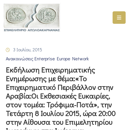
ΑΡΧΙΚΗ
ΥΠΗΡΕΣΙΕΣ
3 Ιουλίου, 2015
ΓΕΜΗ
Ανακοινώσεις Enterprise Europe Network
–
ΥΜΣ
Εκδήλωση Επιχειρηματικής
Ενημέρωσης με θέμα:«Το
ΠΡΟΓΡΑΜΜΑΤΑ
Επιχειρηματικό Περιβάλλον στην
ΕΠΙΜΕΛΗΤΗΡΙΟΥ
Αραβία:Οι Εκθεσιακές Ευκαιρίες,
ΣΥΜΜΕΤΟΧΗ
στον τομέα: Τρόφιμα-Ποτά», την
ΣΕ
Τετάρτη 8 Ιουλίου 2015, ώρα 20:00
ΕΤΑΙΡΕΙΕΣ
στην Αίθουσα του Επιμελητηρίου
ΕΠΙΚΑΙΡΟΤΗΤΑ