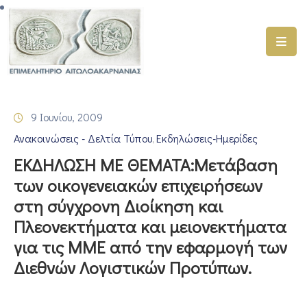
ΑΡΧΙΚΗ
ΥΠΗΡΕΣΙΕΣ
9 Ιουνίου, 2009
ΓΕΜΗ
Ανακοινώσεις - Δελτία Τύπου
Εκδηλώσεις-Ημερίδες
–
‚
ΥΜΣ
ΕΚΔΗΛΩΣΗ ΜΕ ΘΕΜΑΤΑ:Μετάβαση
των οικογενειακών επιχειρήσεων
ΠΡΟΓΡΑΜΜΑΤΑ
στη σύγχρονη Διοίκηση και
ΕΠΙΜΕΛΗΤΗΡΙΟΥ
Πλεονεκτήματα και μειονεκτήματα
ΣΥΜΜΕΤΟΧΗ
για τις ΜΜΕ από την εφαρμογή των
ΣΕ
Διεθνών Λογιστικών Προτύπων.
ΕΤΑΙΡΕΙΕΣ
ΕΠΙΚΑΙΡΟΤΗΤΑ