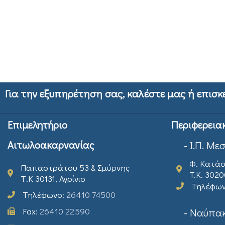
Για την εξυπηρέτηση σας, καλέστε μας ή επισκ
Επιμελητήριο
Περιφερεια
Αιτωλοακαρνανίας
- Ι.Π. Με
Φ. Κατάσ
Παπαστράτου 53 & Σμύρνης
T.K. 302
Τ.Κ 30131, Αγρίνιο
Τηλέφω
Τηλέφωνο:
26410 74500
Fax:
26410 22590
- Ναύπακ