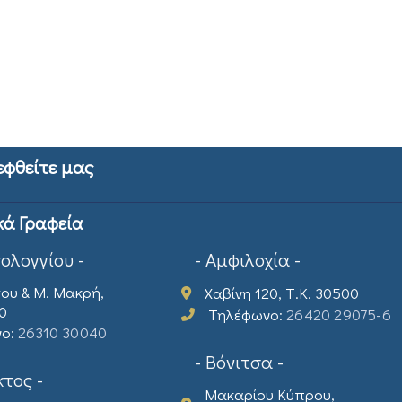
εφθείτε μας
κά Γραφεία
σολογγίου -
- Αμφιλοχία -
ου & Μ. Μακρή,
Χαβίνη 120, Τ.Κ. 30500
00
Τηλέφωνο:
26420 29075-6
νο:
26310 30040
- Βόνιτσα -
τος -
Μακαρίου Κύπρου,