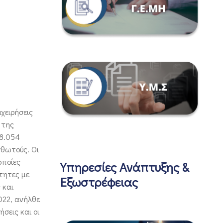
ιχειρήσεις
 της
08.054
σθωτούς. Οι
οποίες
Υπηρεσίες Ανάπτυξης &
τητες με
Εξωστρέφειας
 και
022, ανήλθε
σεις και οι