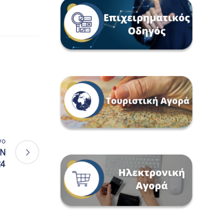
νο
ΩΝ
24