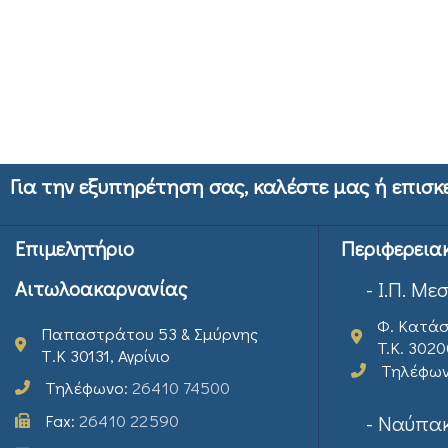
Για την εξυπηρέτηση σας, καλέστε μας ή επισκ
Επιμελητήριο
Περιφερεια
Αιτωλοακαρνανίας
- Ι.Π. Με
Φ. Κατάσ
Παπαστράτου 53 & Σμύρνης
T.K. 302
Τ.Κ 30131, Αγρίνιο
Τηλέφω
Τηλέφωνο:
26410 74500
Fax:
26410 22590
- Ναύπακ