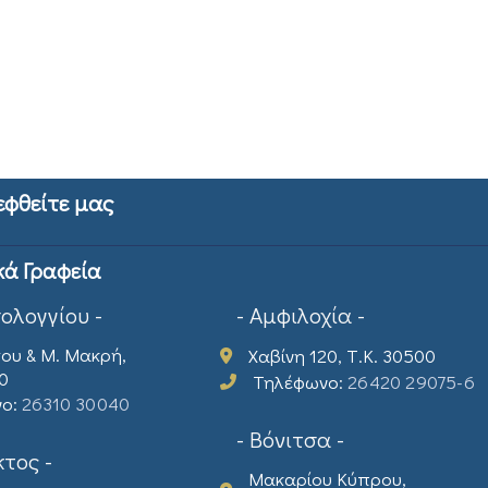
εφθείτε μας
κά Γραφεία
σολογγίου -
- Αμφιλοχία -
ου & Μ. Μακρή,
Χαβίνη 120, Τ.Κ. 30500
00
Τηλέφωνο:
26420 29075-6
νο:
26310 30040
- Βόνιτσα -
τος -
Μακαρίου Κύπρου,