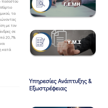
ω ποσοστού
 Μάρτιο
μικού, τα
ειώνοντας
έση με τον
άνδρες σε
από 20,7%
νοι
ση κατά
Υπηρεσίες Ανάπτυξης &
Εξωστρέφειας