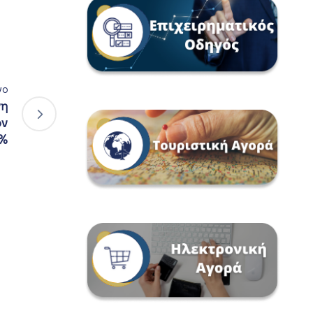
νο
νη
ον
9%