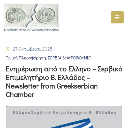
ΑΡΧΙΚΗ
ΥΠΗΡΕΣΙΕΣ
27 Οκτωβρίου, 2025
ΓΕΜΗ
Γενική Πληροφόρηση
ΣΕΡΒΙΑ-ΜΑΥΡΟΒΟΥΝΙΟ
–
‚
ΥΜΣ
Ενημέρωση από το Ελληνο – Σερβικό
Επιμελητήριο Β. Ελλάδος –
ΠΡΟΓΡΑΜΜΑΤΑ
Newsletter from Greekserbian
ΕΠΙΜΕΛΗΤΗΡΙΟΥ
Chamber
ΣΥΜΜΕΤΟΧΗ
ΣΕ
ΕΤΑΙΡΕΙΕΣ
ΕΠΙΚΑΙΡΟΤΗΤΑ