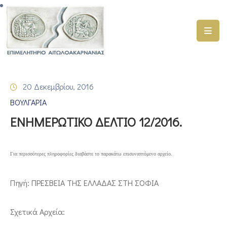
ΑΡΧΙΚΗ
ΥΠΗΡΕΣΙΕΣ
20 Δεκεμβρίου, 2016
ΓΕΜΗ
ΒΟΥΛΓΑΡΙΑ
–
ΥΜΣ
ΕΝΗΜΕΡΩΤΙΚΟ ΔΕΛΤΙΟ 12/2016.
ΠΡΟΓΡΑΜΜΑΤΑ
ΕΠΙΜΕΛΗΤΗΡΙΟΥ
Για περισσότερες πληροφορίες διαβάστε το παρακάτω επισυναπτόμενο αρχείο.
ΣΥΜΜΕΤΟΧΗ
Πηγή: ΠΡΕΣΒΕΙΑ ΤΗΣ ΕΛΛΑΔΑΣ ΣΤΗ ΣΟΦΙΑ
ΣΕ
ΕΤΑΙΡΕΙΕΣ
Σχετικά Αρχεία:
ΕΠΙΚΑΙΡΟΤΗΤΑ