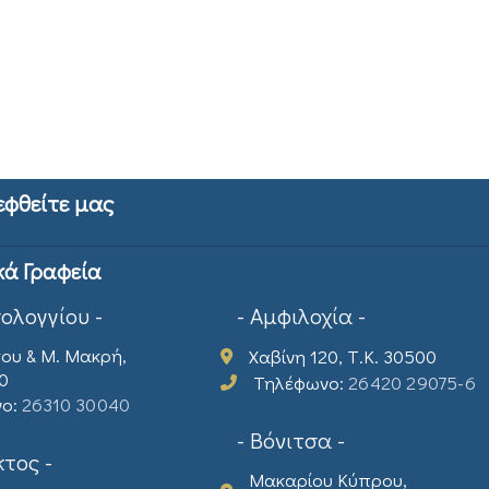
εφθείτε μας
κά Γραφεία
σολογγίου -
- Αμφιλοχία -
ου & Μ. Μακρή,
Χαβίνη 120, Τ.Κ. 30500
00
Τηλέφωνο:
26420 29075-6
νο:
26310 30040
- Βόνιτσα -
τος -
Μακαρίου Κύπρου,