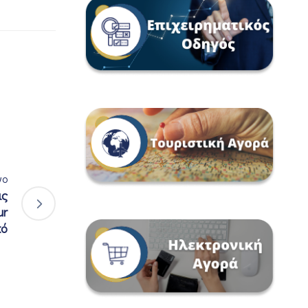
νο
ις
ur
κό