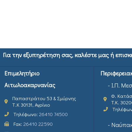
Για την εξυπηρέτηση σας, καλέστε μας ή επισκ
Επιμελητήριο
Περιφερεια
Αιτωλοακαρνανίας
- Ι.Π. Με
Φ. Κατάσ
Παπαστράτου 53 & Σμύρνης
T.K. 302
Τ.Κ 30131, Αγρίνιο
Τηλέφω
Τηλέφωνο:
26410 74500
Fax:
26410 22590
- Ναύπακ