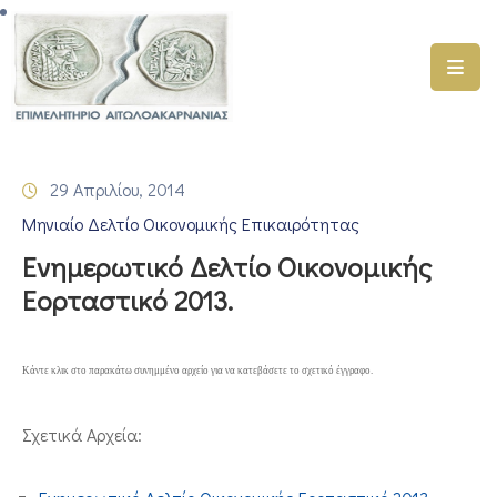
ΑΡΧΙΚΗ
ΥΠΗΡΕΣΙΕΣ
29 Απριλίου, 2014
ΓΕΜΗ
Μηνιαίο Δελτίο Οικονομικής Επικαιρότητας
–
ΥΜΣ
Ενημερωτικό Δελτίο Οικονομικής
Εορταστικό 2013.
ΠΡΟΓΡΑΜΜΑΤΑ
ΕΠΙΜΕΛΗΤΗΡΙΟΥ
Κάντε κλικ στο παρακάτω συνημμένο αρχείο για να κατεβάσετε το σχετικό έγγραφο.
ΣΥΜΜΕΤΟΧΗ
ΣΕ
ΕΤΑΙΡΕΙΕΣ
Σχετικά Αρχεία:
ΕΠΙΚΑΙΡΟΤΗΤΑ