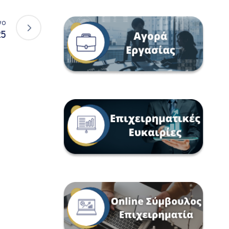
νο
25