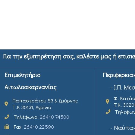
Για την εξυπηρέτηση σας, καλέστε μας ή επισκ
Επιμελητήριο
Περιφερεια
Αιτωλοακαρνανίας
- Ι.Π. Με
Φ. Κατάσ
Παπαστράτου 53 & Σμύρνης
T.K. 302
Τ.Κ 30131, Αγρίνιο
Τηλέφω
Τηλέφωνο:
26410 74500
Fax:
26410 22590
- Ναύπακ