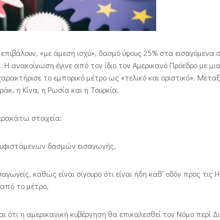
α επιβάλουν, «με άμεση ισχύ», δασμό ύψους 25% στα εισαγόμενα
Η ανακοίνωση έγινε από τον ίδιο τον Αμερικανό Πρόεδρο με μι
αρακτήρισε το εμπορικό μέτρο ως «τελικό και οριστικό». Μετα
άκ, η Κίνα, η Ρωσία και η Τουρκία.
αρακάτω στοιχεία:
η υφιστάμενων δασμών εισαγωγής,
γωγείς, καθώς είναι σίγουρο ότι είναι ήδη καθ‘ οδόν προς τις 
από το μέτρο,
αι ότι η αμερικανική κυβέρνηση θα επικαλεσθεί τον Νόμο περί 