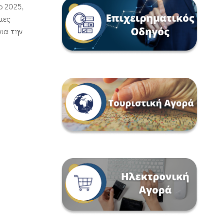
ο 2025,
μες
ια την