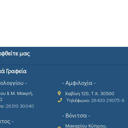
εφθείτε μας
κά Γραφεία
σολογγίου -
- Αμφιλοχία -
ου & Μ. Μακρή,
Χαβίνη 120, Τ.Κ. 30500
00
Τηλέφωνο:
26420 29075-6
νο:
26310 30040
- Βόνιτσα -
τος -
Μακαρίου Κύπρου,