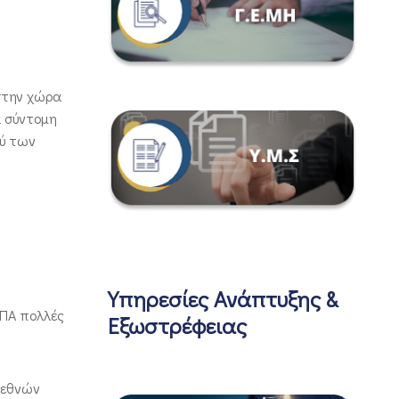
 στην χώρα
α σύντομη
ξύ των
Υπηρεσίες Ανάπτυξης &
ΗΠΑ πολλές
Εξωστρέφειας
Διεθνών