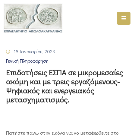
ΑΡΧΙΚΗ
ΥΠΗΡΕΣΙΕΣ
18 Ιανουαρίου, 2023
ΓΕΜΗ
Γενική Πληροφόρηση
–
ΥΜΣ
Επιδοτήσεις ΕΣΠΑ σε μικρομεσαίες
ακόμη και με τρεις εργαζόμενους-
ΠΡΟΓΡΑΜΜΑΤΑ
Ψηφιακός και ενεργειακός
ΕΠΙΜΕΛΗΤΗΡΙΟΥ
μετασχηματισμός.
ΣΥΜΜΕΤΟΧΗ
ΣΕ
ΕΤΑΙΡΕΙΕΣ
ΕΠΙΚΑΙΡΟΤΗΤΑ
Πατήστε πάνω στην εικόνα για να μεταφερθείτε στο