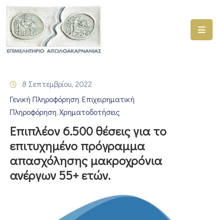
ΑΡΧΙΚΗ
ΥΠΗΡΕΣΙΕΣ
8 Σεπτεμβρίου, 2022
ΓΕΜΗ
Γενική Πληροφόρηση
Επιχειρηματική
–
‚
ΥΜΣ
Πληροφόρηση
Χρηματοδοτήσεις
‚
Επιπλέον 6.500 θέσεις για το
ΠΡΟΓΡΑΜΜΑΤΑ
επιτυχημένο πρόγραμμα
ΕΠΙΜΕΛΗΤΗΡΙΟΥ
απασχόλησης μακροχρόνια
ΣΥΜΜΕΤΟΧΗ
ανέργων 55+ ετών.
ΣΕ
ΕΤΑΙΡΕΙΕΣ
ΕΠΙΚΑΙΡΟΤΗΤΑ