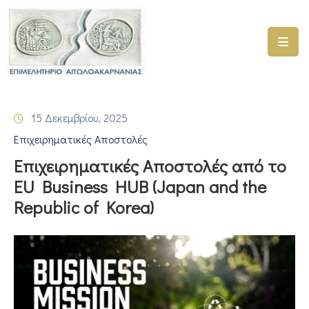
ΑΡΧΙΚΗ
ΥΠΗΡΕΣΙΕΣ
15 Δεκεμβρίου, 2025
ΓΕΜΗ
Επιχειρηματικές Αποστολές
–
ΥΜΣ
Επιχειρηματικές Αποστολές από το
EU Business HUB (Japan and the
ΠΡΟΓΡΑΜΜΑΤΑ
Republic of Korea)
ΕΠΙΜΕΛΗΤΗΡΙΟΥ
ΣΥΜΜΕΤΟΧΗ
ΣΕ
ΕΤΑΙΡΕΙΕΣ
ΕΠΙΚΑΙΡΟΤΗΤΑ