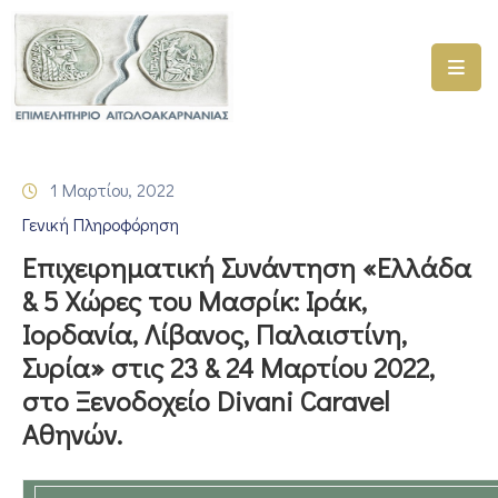
ΑΡΧΙΚΗ
ΥΠΗΡΕΣΙΕΣ
1 Μαρτίου, 2022
ΓΕΜΗ
Γενική Πληροφόρηση
–
ΥΜΣ
Επιχειρηματική Συνάντηση «Ελλάδα
& 5 Χώρες του Μασρίκ: Ιράκ,
ΠΡΟΓΡΑΜΜΑΤΑ
Ιορδανία, Λίβανος, Παλαιστίνη,
ΕΠΙΜΕΛΗΤΗΡΙΟΥ
Συρία» στις 23 & 24 Μαρτίου 2022,
ΣΥΜΜΕΤΟΧΗ
στο Ξενοδοχείο Divani Caravel
ΣΕ
Αθηνών.
ΕΤΑΙΡΕΙΕΣ
ΕΠΙΚΑΙΡΟΤΗΤΑ