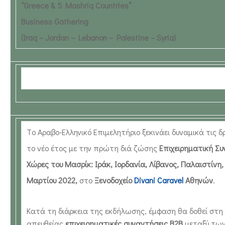
“Greece & 5 Mashriq Countries”
ΕΠΙΚΟΙΝΩΝΙΑ
Business Gathering
(Iraq – Jordan – Lebanon – Palestine – Syria)
Tο Αραβο-Ελληνικό Επιμελητήριο ξεκινάει δυναμικά τις 
το νέο έτος με την πρώτη διά ζώσης
Επιχειρηματική Σ
Χώρες του Μασρίκ: Ιράκ, Ιορδανία, Λίβανος, Παλαιστίνη,
Μαρτίου 2022,
στο
Ξενοδοχείο
Divani Caravel
Αθηνών
.
Κατά τη διάρκεια της εκδήλωσης, έμφαση θα δοθεί στη
απευθείας
επιχειρηματικές συναντήσεις Β2Β
μεταξύ τω